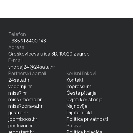
Telefon
+385 91 6400 143
Adresa
Oreškovićeva ulica 3D, 10020 Zagreb
E-mail
shopaj24@24sata.hr
Partnerski portali
Korisni linkovi
24sata.hr
Kontakt
vecernji.hr
Impressum
miss7.hr
Česta pitanja
miss7mama.hr
Uvjeti korištenja
miss7zdrava.hr
Najnovije
gastro.hr
Digitalni akt
joomboos.hr
Politika privatnosti
poslovni.hr
Prijava
autostart.hr
Politika kolačića