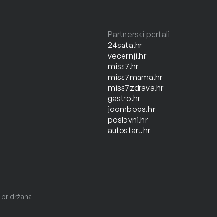
Partnerski portali
24sata.hr
vecernji.hr
miss7.hr
miss7mama.hr
miss7zdrava.hr
gastro.hr
joomboos.hr
poslovni.hr
autostart.hr
 pridržana