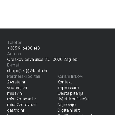
Telefon
+385 91 6400 143
Adresa
Oreškovićeva ulica 3D, 10020 Zagreb
E-mail
shopaj24@24sata.hr
Partnerski portali
Korisni linkovi
24sata.hr
Kontakt
vecernji.hr
Impressum
miss7.hr
Česta pitanja
miss7mama.hr
Uvjeti korištenja
miss7zdrava.hr
Najnovije
gastro.hr
Digitalni akt