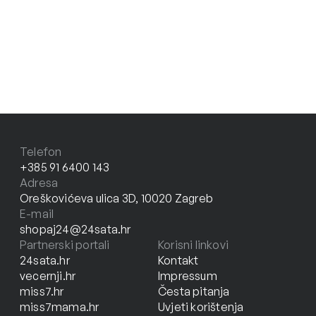
Telefon
+385 91 6400 143
Adresa
Oreškovićeva ulica 3D, 10020 Zagreb
E-mail
shopaj24@24sata.hr
Partnerski portali
Korisni linkovi
24sata.hr
Kontakt
vecernji.hr
Impressum
miss7.hr
Česta pitanja
miss7mama.hr
Uvjeti korištenja