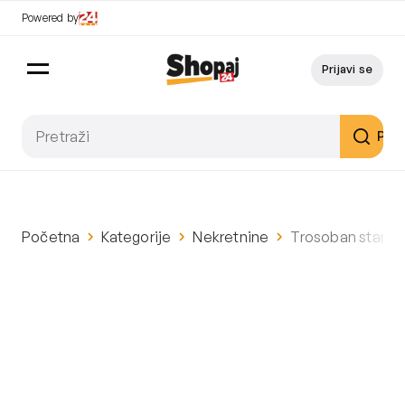
Powered by
Prijavi se
Pret
Početna
Kategorije
Nekretnine
Trosoban stan u 