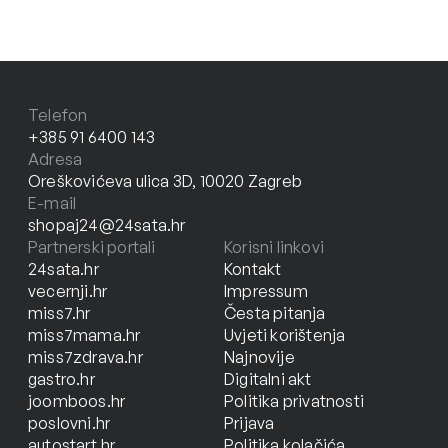
Telefon
+385 91 6400 143
Adresa
Oreškovićeva ulica 3D, 10020 Zagreb
E-mail
shopaj24@24sata.hr
Partnerski portali
Korisni linkovi
24sata.hr
Kontakt
vecernji.hr
Impressum
miss7.hr
Česta pitanja
miss7mama.hr
Uvjeti korištenja
miss7zdrava.hr
Najnovije
gastro.hr
Digitalni akt
joomboos.hr
Politika privatnosti
poslovni.hr
Prijava
autostart.hr
Politika kolačića