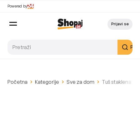
Powered by
Prijavi se
Pret
Početna
Kategorije
Sve za dom
Tuš staklena sti