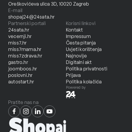
Oreškovićeva ulica 3D, 10020 Zagreb
E-mail
shopaj24@24sata.hr
Partnerski portali
Korisni linkovi
24sata.hr
Kontakt
vecernji.hr
Impressum
miss7.hr
Česta pitanja
miss7mama.hr
Uvjeti korištenja
miss7zdrava.hr
Najnovije
gastro.hr
Digitalni akt
joomboos.hr
Politika privatnosti
poslovni.hr
Prijava
autostart.hr
Politika kolačića
Powered by
Pratite nas na