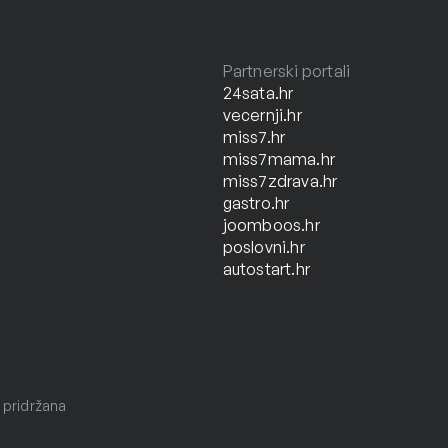
Partnerski portali
24sata.hr
vecernji.hr
miss7.hr
miss7mama.hr
miss7zdrava.hr
gastro.hr
joomboos.hr
poslovni.hr
autostart.hr
 pridržana