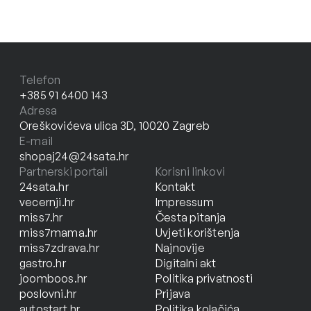
Telefon
+385 91 6400 143
Adresa
Oreškovićeva ulica 3D, 10020 Zagreb
E-mail
shopaj24@24sata.hr
Partnerski portali
Korisni linkovi
24sata.hr
Kontakt
vecernji.hr
Impressum
miss7.hr
Česta pitanja
miss7mama.hr
Uvjeti korištenja
miss7zdrava.hr
Najnovije
gastro.hr
Digitalni akt
joomboos.hr
Politika privatnosti
poslovni.hr
Prijava
autostart.hr
Politika kolačića