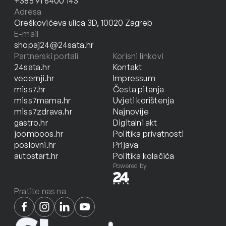
+385 91 6400 143
Adresa
Oreškovićeva ulica 3D, 10020 Zagreb
E-mail
shopaj24@24sata.hr
Partnerski portali
Korisni linkovi
24sata.hr
Kontakt
vecernji.hr
Impressum
miss7.hr
Česta pitanja
miss7mama.hr
Uvjeti korištenja
miss7zdrava.hr
Najnovije
gastro.hr
Digitalni akt
joomboos.hr
Politika privatnosti
poslovni.hr
Prijava
autostart.hr
Politika kolačića
Powered by
Pratite nas na