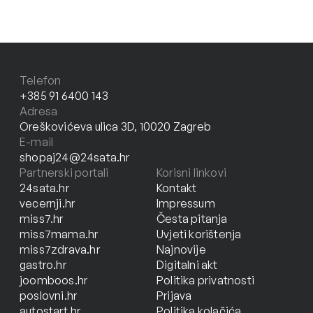
Telefon
+385 91 6400 143
Adresa
Oreškovićeva ulica 3D, 10020 Zagreb
E-mail
shopaj24@24sata.hr
Partnerski portali
Korisni linkovi
24sata.hr
Kontakt
vecernji.hr
Impressum
miss7.hr
Česta pitanja
miss7mama.hr
Uvjeti korištenja
miss7zdrava.hr
Najnovije
gastro.hr
Digitalni akt
joomboos.hr
Politika privatnosti
poslovni.hr
Prijava
autostart.hr
Politika kolačića