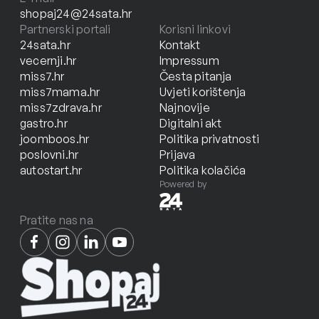
shopaj24@24sata.hr
Partnerski portali
Korisni linkovi
24sata.hr
Kontakt
vecernji.hr
Impressum
miss7.hr
Česta pitanja
miss7mama.hr
Uvjeti korištenja
miss7zdrava.hr
Najnovije
gastro.hr
Digitalni akt
joomboos.hr
Politika privatnosti
poslovni.hr
Prijava
autostart.hr
Politika kolačića
Powered by
Pratite nas na