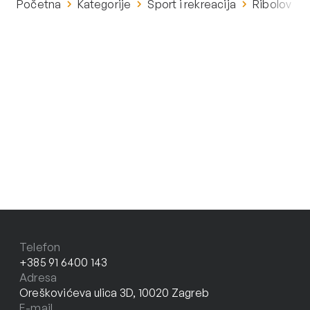
Početna
Kategorije
Sport i rekreacija
Ribolov
Telefon
+385 91 6400 143
Adresa
Oreškovićeva ulica 3D, 10020 Zagreb
E-mail