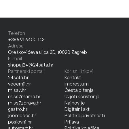
Telefon
+385 91 6400 143
Adresa
Oreškovićeva ulica 3D, 10020 Zagreb
E-mail
shopaj24@24sata.hr
Partnerski portali
Korisni linkovi
24sata.hr
Kontakt
vecernji.hr
Impressum
miss7.hr
Česta pitanja
miss7mama.hr
Uvjeti korištenja
miss7zdrava.hr
Najnovije
gastro.hr
Digitalni akt
joomboos.hr
Politika privatnosti
poslovni.hr
Prijava
autostart.hr
Politika kolačića