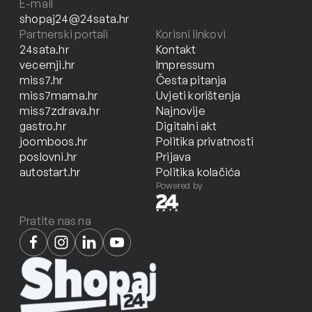
E-mail
shopaj24@24sata.hr
Partnerski portali
Korisni linkovi
24sata.hr
Kontakt
vecernji.hr
Impressum
miss7.hr
Česta pitanja
miss7mama.hr
Uvjeti korištenja
miss7zdrava.hr
Najnovije
gastro.hr
Digitalni akt
joomboos.hr
Politika privatnosti
poslovni.hr
Prijava
autostart.hr
Politika kolačića
Powered by
Pratite nas na