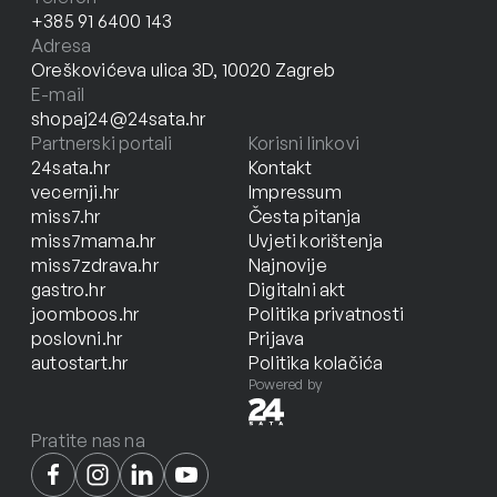
+385 91 6400 143
Adresa
Oreškovićeva ulica 3D, 10020 Zagreb
E-mail
shopaj24@24sata.hr
Partnerski portali
Korisni linkovi
24sata.hr
Kontakt
vecernji.hr
Impressum
miss7.hr
Česta pitanja
miss7mama.hr
Uvjeti korištenja
miss7zdrava.hr
Najnovije
gastro.hr
Digitalni akt
joomboos.hr
Politika privatnosti
poslovni.hr
Prijava
autostart.hr
Politika kolačića
Powered by
Pratite nas na