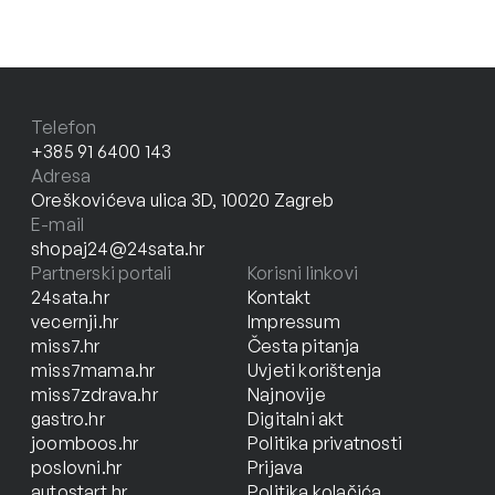
Telefon
+385 91 6400 143
Adresa
Oreškovićeva ulica 3D, 10020 Zagreb
E-mail
shopaj24@24sata.hr
Partnerski portali
Korisni linkovi
24sata.hr
Kontakt
vecernji.hr
Impressum
miss7.hr
Česta pitanja
miss7mama.hr
Uvjeti korištenja
miss7zdrava.hr
Najnovije
gastro.hr
Digitalni akt
joomboos.hr
Politika privatnosti
poslovni.hr
Prijava
autostart.hr
Politika kolačića