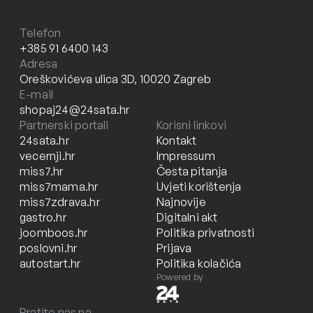
Telefon
+385 91 6400 143
Adresa
Oreškovićeva ulica 3D, 10020 Zagreb
E-mail
shopaj24@24sata.hr
Partnerski portali
Korisni linkovi
24sata.hr
Kontakt
vecernji.hr
Impressum
miss7.hr
Česta pitanja
miss7mama.hr
Uvjeti korištenja
miss7zdrava.hr
Najnovije
gastro.hr
Digitalni akt
joomboos.hr
Politika privatnosti
poslovni.hr
Prijava
autostart.hr
Politika kolačića
Powered by
Pratite nas na