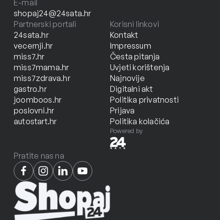
E-mail
shopaj24@24sata.hr
Partnerski portali
Korisni linkovi
24sata.hr
Kontakt
vecernji.hr
Impressum
miss7.hr
Česta pitanja
miss7mama.hr
Uvjeti korištenja
miss7zdrava.hr
Najnovije
gastro.hr
Digitalni akt
joomboos.hr
Politika privatnosti
poslovni.hr
Prijava
autostart.hr
Politika kolačića
Powered by
Pratite nas na