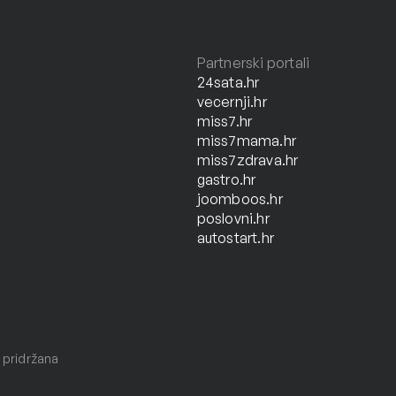
Partnerski portali
24sata.hr
vecernji.hr
miss7.hr
miss7mama.hr
miss7zdrava.hr
gastro.hr
joomboos.hr
poslovni.hr
autostart.hr
 pridržana