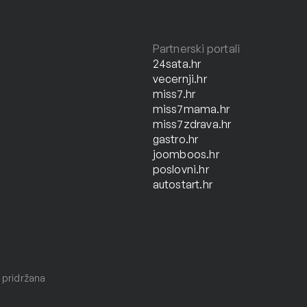
Partnerski portali
24sata.hr
vecernji.hr
miss7.hr
miss7mama.hr
miss7zdrava.hr
gastro.hr
joomboos.hr
poslovni.hr
autostart.hr
 pridržana