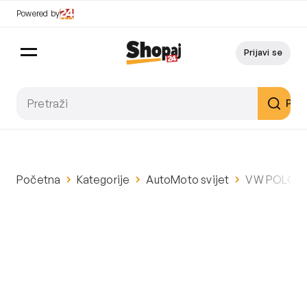
Powered by
Prijavi se
Pret
Početna
Kategorije
AutoMoto svijet
VW POLO 1,0