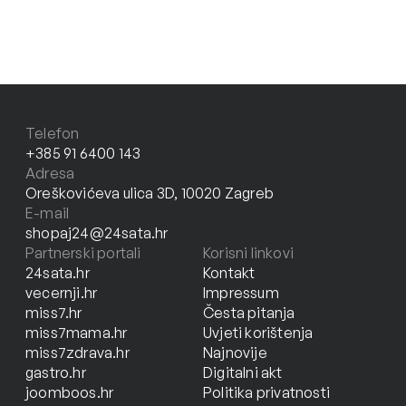
Telefon
+385 91 6400 143
Adresa
Oreškovićeva ulica 3D, 10020 Zagreb
E-mail
shopaj24@24sata.hr
Partnerski portali
Korisni linkovi
24sata.hr
Kontakt
vecernji.hr
Impressum
miss7.hr
Česta pitanja
miss7mama.hr
Uvjeti korištenja
miss7zdrava.hr
Najnovije
gastro.hr
Digitalni akt
joomboos.hr
Politika privatnosti