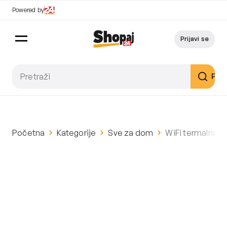
Powered by
Prijavi se
Pret
Početna
Kategorije
Sve za dom
WiFi termalna ut