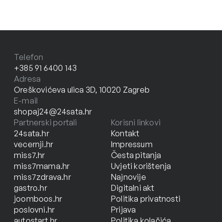
Telefon
+385 91 6400 143
Adresa
Oreškovićeva ulica 3D, 10020 Zagreb
E-mail
shopaj24@24sata.hr
Partnerski portali
Korisni linkovi
24sata.hr
Kontakt
vecernji.hr
Impressum
miss7.hr
Česta pitanja
miss7mama.hr
Uvjeti korištenja
miss7zdrava.hr
Najnovije
gastro.hr
Digitalni akt
joomboos.hr
Politika privatnosti
poslovni.hr
Prijava
autostart.hr
Politika kolačića