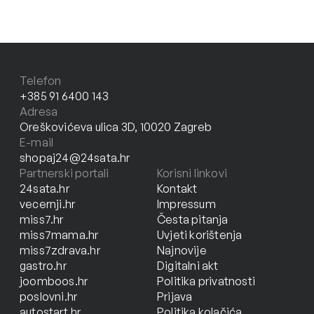
Telefon
+385 91 6400 143
Adresa
Oreškovićeva ulica 3D, 10020 Zagreb
E-mail
shopaj24@24sata.hr
Partnerski portali
Korisni linkovi
24sata.hr
Kontakt
vecernji.hr
Impressum
miss7.hr
Česta pitanja
miss7mama.hr
Uvjeti korištenja
miss7zdrava.hr
Najnovije
gastro.hr
Digitalni akt
joomboos.hr
Politika privatnosti
poslovni.hr
Prijava
autostart.hr
Politika kolačića