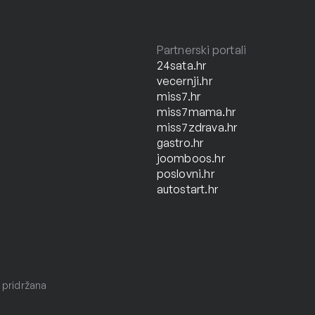
Partnerski portali
24sata.hr
vecernji.hr
miss7.hr
miss7mama.hr
miss7zdrava.hr
gastro.hr
joomboos.hr
poslovni.hr
autostart.hr
 pridržana