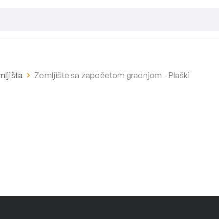
ljišta
Zemljište sa započetom gradnjom - Plaški