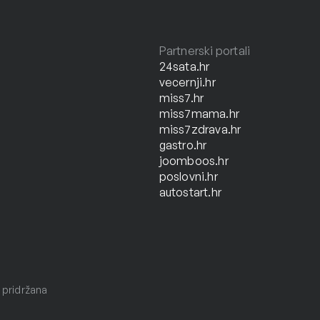
Partnerski portali
24sata.hr
vecernji.hr
miss7.hr
miss7mama.hr
miss7zdrava.hr
gastro.hr
joomboos.hr
poslovni.hr
autostart.hr
 pridržana