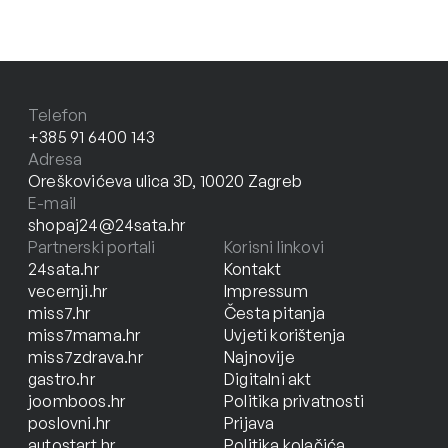
Telefon
+385 91 6400 143
Adresa
Oreškovićeva ulica 3D, 10020 Zagreb
E-mail
shopaj24@24sata.hr
Partnerski portali
Korisni linkovi
24sata.hr
Kontakt
vecernji.hr
Impressum
miss7.hr
Česta pitanja
miss7mama.hr
Uvjeti korištenja
miss7zdrava.hr
Najnovije
gastro.hr
Digitalni akt
joomboos.hr
Politika privatnosti
poslovni.hr
Prijava
autostart.hr
Politika kolačića