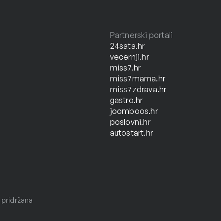
Partnerski portali
24sata.hr
vecernji.hr
miss7.hr
miss7mama.hr
miss7zdrava.hr
gastro.hr
joomboos.hr
poslovni.hr
autostart.hr
 pridržana