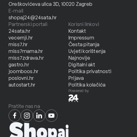
Oreškovićeva ulica 3D, 10020 Zagreb
E-mail
shopaj24@24sata.hr
Partnerski portali
Korisni linkovi
24sata.hr
Kontakt
vecernji.hr
Impressum
miss7.hr
Česta pitanja
miss7mama.hr
Uvjeti korištenja
miss7zdrava.hr
Najnovije
gastro.hr
Digitalni akt
joomboos.hr
Politika privatnosti
poslovni.hr
Prijava
autostart.hr
Politika kolačića
Powered by
Pratite nas na