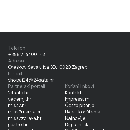
Telefon
+385 91 6400 143
Adresa
Oreškovićeva ulica 3D, 10020 Zagreb
E-mail
shopaj24@24sata.hr
Partnerski portali
Korisni linkovi
24sata.hr
Kontakt
vecernji.hr
Impressum
miss7.hr
Česta pitanja
miss7mama.hr
Uvjeti korištenja
miss7zdrava.hr
Najnovije
gastro.hr
Digitalni akt