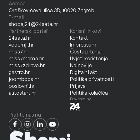
Adresa
Oreškovićeva ulica 3D, 10020 Zagreb
E-mail
shopaj24@24sata.hr
Partnerski portali
Korisni linkovi
24sata.hr
Kontakt
vecernji.hr
Impressum
miss7.hr
Česta pitanja
miss7mama.hr
Uvjeti korištenja
miss7zdrava.hr
Najnovije
gastro.hr
Digitalni akt
joomboos.hr
Politika privatnosti
poslovni.hr
Prijava
autostart.hr
Politika kolačića
Powered by
Pratite nas na